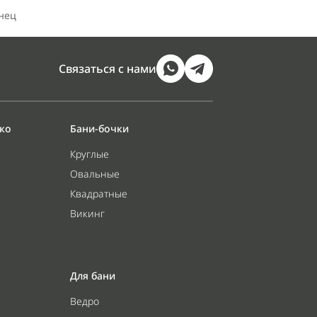
нец
Связаться с нами
ако
Бани-бочки
Круглые
Овальные
Квадратные
Викинг
Для бани
Ведро