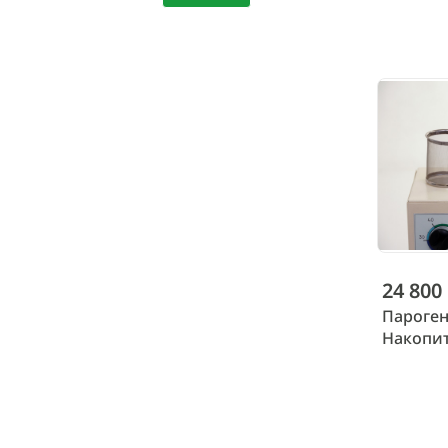
24 800
Пароген
Накопит