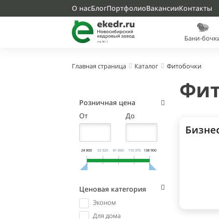
О нас
Блог
Портфолио
Вакансии
Контакты
Бани-бочк
Фитобочки
Главная страница
Каталог
Фит
Розничная цена
От
До
Бизне
24 800
53 325
81 850
110 375
138 900
Ценовая категория
Эконом
Для дома