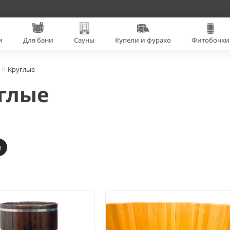
и
Для бани
Сауны
Купели и фурако
Фитобочки
Круглые
глые
е