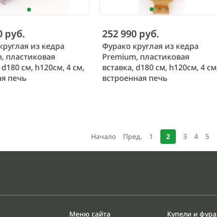
0 руб.
252 990 руб.
круглая из кедра
Фурако круглая из кедра
, пластиковая
Premium, пластиковая
 d180 см, h120см, 4 см,
вставка, d180 см, h120см, 4 см
я печь
встроенная печь
Начало
Пред.
1
2
3
4
5
Меню сайта
Купели и фур