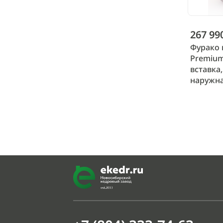
267 99
Фурако 
Premium
вставка,
наружна