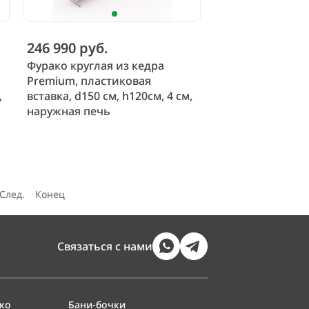
246 990 руб.
Фурако круглая из кедра
Premium, пластиковая
,
вставка, d150 см, h120см, 4 см,
наружная печь
След.
Конец
Связаться с нами
ако
Бани-бочки