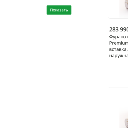
283 99
Фурако 
Premium
вставка,
наружна