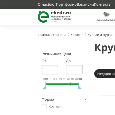
О нас
Блог
Портфолио
Вакансии
Контакты
Бани-бочк
Главная страница
Каталог
Купели и фурако
Кру
Розничная цена
От
До
Недороги
60 990
116 740
172 490
228 240
283 990
Форма
Круглая